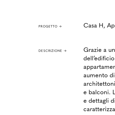
Casa H, Ap
PROGETTO →
Grazie a un
DESCRIZIONE →
dell’edifici
appartamen
aumento di 
architetton
e balconi. L
e dettagli d
caratterizza